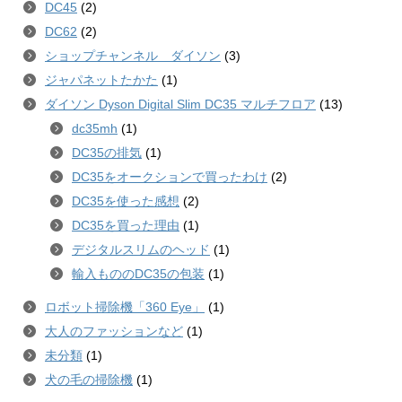
DC45
(2)
DC62
(2)
ショップチャンネル ダイソン
(3)
ジャパネットたかた
(1)
ダイソン Dyson Digital Slim DC35 マルチフロア
(13)
dc35mh
(1)
DC35の排気
(1)
DC35をオークションで買ったわけ
(2)
DC35を使った感想
(2)
DC35を買った理由
(1)
デジタルスリムのヘッド
(1)
輸入もののDC35の包装
(1)
ロボット掃除機「360 Eye」
(1)
大人のファッションなど
(1)
未分類
(1)
犬の毛の掃除機
(1)